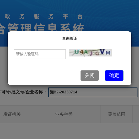
查询验证
许可业务信息
关闭
确定
许可号/批文号/企业名称：
发证机关
业务种类
覆盖范围