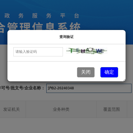
查询验证
许可业务信息
关闭
确定
许可号/批文号/企业名称：
发证机关
业务种类
覆盖范围