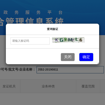
查询验证
许可业务信息
关闭
确定
许可号/批文号/企业名称：
发证机关
业务种类
覆盖范围