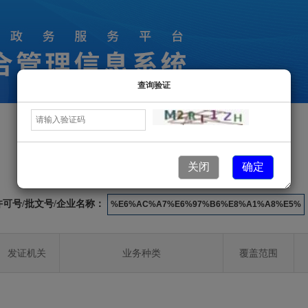
查询验证
许可业务信息
关闭
确定
许可号/批文号/企业名称：
发证机关
业务种类
覆盖范围